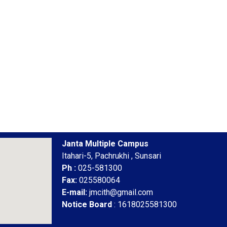
Janta Multiple Campus
Itahari-5, Pachrukhi , Sunsari
Ph :
025-581300
Fax:
025580064
E-mail:
jmcith@gmail.com
Notice Board
: 1618025581300